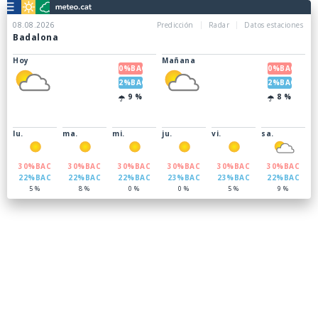
08.08.2026
Predicción
Radar
Datos estaciones
Badalona
Hoy
Mañana
30
%BAC
30
%BAC
22
%BAC
22
%BAC
9
%
8
%
lu.
ma.
mi.
ju.
vi.
sa.
30
%BAC
30
%BAC
30
%BAC
30
%BAC
30
%BAC
30
%BAC
22
%BAC
22
%BAC
22
%BAC
23
%BAC
23
%BAC
22
%BAC
5
%
8
%
0
%
0
%
5
%
9
%